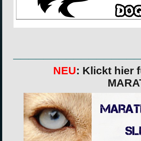
________________
NEU
: Klickt hier
MARA