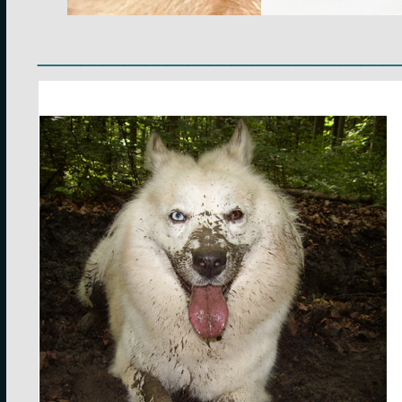
________________
_